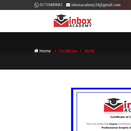
01719489683
inboxacademy24@gmail.com
Home
Certificate
Verify